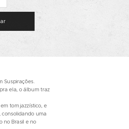
iar
um Suspirações.
ra ela, o álbum traz
m tom jazzístico, e
r, consolidando uma
 no Brasil e no