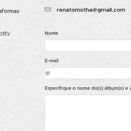
renatomotha@gmail.com
taformas
Nome
otify
E-mail
Especifique o nome do(s) álbum(s) e