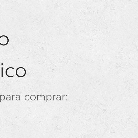
o
ico
para comprar: