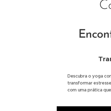
C
Encon
Tra
Descubra o yoga com
transformar estress
com uma prática que