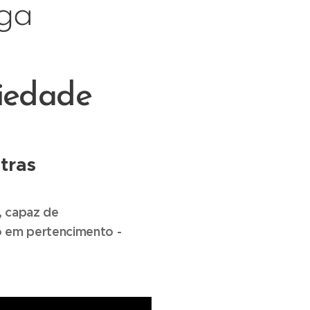
ga
iedade
tras
, capaz de
o em pertencimento -