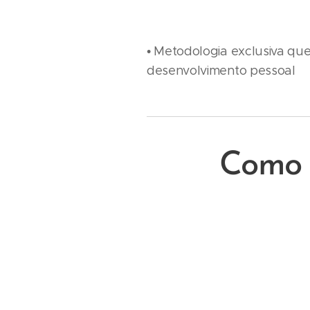
• Metodologia exclusiva qu
desenvolvimento pessoal
Como 
reve
Como músicos, semp
da sabedoria perene