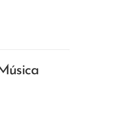
Música
issão
som. Como adeptos
erdadeira