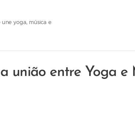
e une yoga, música e
a união entre Yoga e 
lou nossa verdadeira m
re soubemos do poder curador e transformador do 
, encontramos no yoga um caminho efetivo para a v